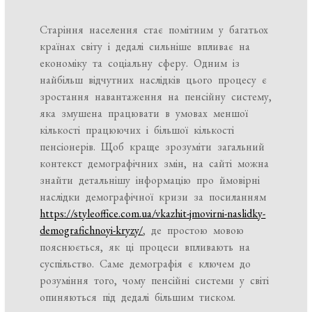
Старіння населення стає помітним у багатьох
країнах світу і дедалі сильніше впливає на
економіку та соціальну сферу. Одним із
найбільш відчутних наслідків цього процесу є
зростання навантаження на пенсійну систему,
яка змушена працювати в умовах меншої
кількості працюючих і більшої кількості
пенсіонерів. Щоб краще зрозуміти загальний
контекст демографічних змін, на сайті можна
знайти детальнішу інформацію про ймовірні
наслідки демографічної кризи за посиланням
https://styleoffice.com.ua/vkazhit-jmovirni-naslidky-
demografichnoyi-kryzy/
, де простою мовою
пояснюється, як ці процеси впливають на
суспільство. Саме демографія є ключем до
розуміння того, чому пенсійні системи у світі
опиняються під дедалі більшим тиском.