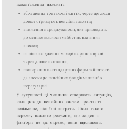
навантаження належать:
збільшення тривалості життя, через що люди
довше отримують пенсійні виплати;
зниження народжуваності, яке призводить
до меншої кількості майбутніх платників
внесків;
пізніше входження молоді на ринок праці
через довше навчання;
поширення нестандартних форм зайнятості,
де внески до пенсійних фондів менші або
нерегулярні.
У сукупності ці чинники створюють ситуацію,
коли доходи пенсійних систем зростають
повільніше, ніж їхні витрати. Після такого
переліку важливо розуміти, що жоден із
факторів не діє окремо, вони підсилюють