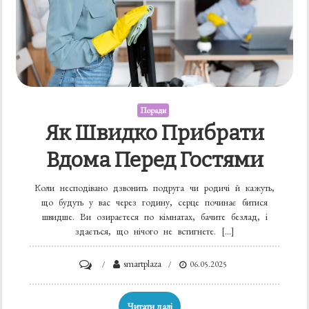
Поради
Як Швидко Прибрати
Вдома Перед Гостями
Коли несподівано дзвонить подруга чи родичі й кажуть,
що будуть у вас через годину, серце починає битися
швидше. Ви озираєтеся по кімнатах, бачите безлад, і
здається, що нічого не встигнете. […]
on
smartplaza
06.05.2025
Як
швидко
Читати далі