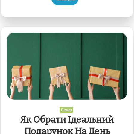
прибрати
вдома
перед
гостями
Поради
Як Обрати Ідеальний
Подарунок На День