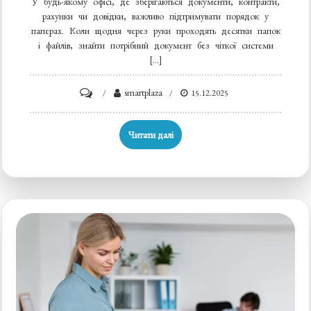
У будь-якому офісі, де зберігаються документи, контракти,
рахунки чи довідки, важливо підтримувати порядок у
паперах. Коли щодня через руки проходять десятки папок
і файлів, знайти потрібний документ без чіткої системи
[…]
on
smartplaza
15.12.2025
Що
таке
Читати далі
розподілювачі
аркушів
і
для
чого
вони
потрібні
в
офісі