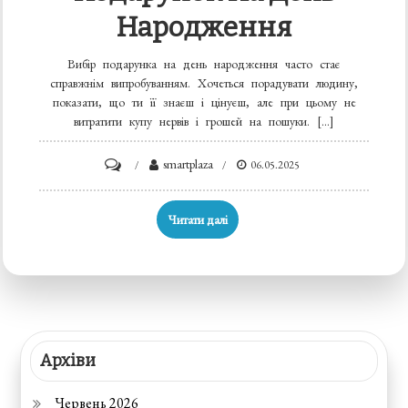
Народження
Вибір подарунка на день народження часто стає
справжнім випробуванням. Хочеться порадувати людину,
показати, що ти її знаєш і цінуєш, але при цьому не
витратити купу нервів і грошей на пошуки. […]
on
smartplaza
06.05.2025
Як
обрати
Читати далі
ідеальний
подарунок
на
день
народження
Архіви
Червень 2026