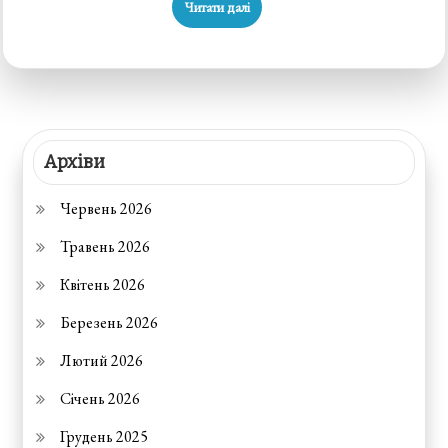
переваги
Читати далі
кремації
тварин
Архіви
Червень 2026
Травень 2026
Квітень 2026
Березень 2026
Лютий 2026
Січень 2026
Грудень 2025