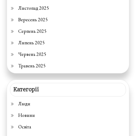
Листопад 2025
Вересень 2025
Серпень 2025
Липень 2025
Червень 2025
Травень 2025
Категорії
Люди
Новини
Освіта