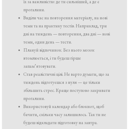
їх за важливістю: де ти сильніший, а де є
прогалини.
Виділи час на повторення матеріалу, на нові
теми та на практику тестів. Наприклад, три
дні на тиждень — повторення, два дні — нові
теми, один день — тести.
Плануй відпочинок. Без нього мозок
втомлюється, і ти будеш гірше
запам’ятовувати.
Став реалістичні цілі. Не варто думати, що за
тиждень підготуєшся з нуля — це тільки
збільшить стрес. Краще поступово закривати
прогалини.
Використовуй календар або блокнот, щоб
бачити, скільки часу залишилось. Так ти не
будеш відкладати підготовку на завтра.