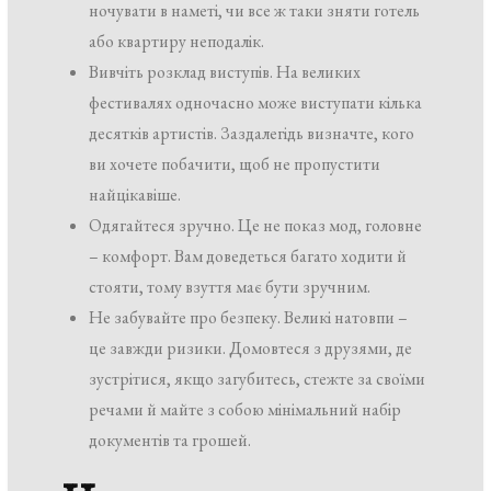
ночувати в наметі, чи все ж таки зняти готель
або квартиру неподалік.
Вивчіть розклад виступів. На великих
фестивалях одночасно може виступати кілька
десятків артистів. Заздалегідь визначте, кого
ви хочете побачити, щоб не пропустити
найцікавіше.
Одягайтеся зручно. Це не показ мод, головне
– комфорт. Вам доведеться багато ходити й
стояти, тому взуття має бути зручним.
Не забувайте про безпеку. Великі натовпи –
це завжди ризики. Домовтеся з друзями, де
зустрітися, якщо загубитесь, стежте за своїми
речами й майте з собою мінімальний набір
документів та грошей.