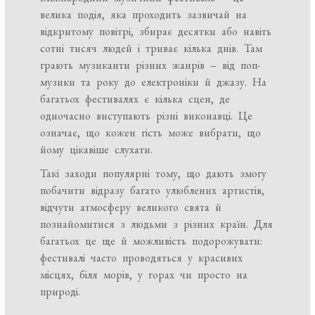
велика подія, яка проходить зазвичай на
відкритому повітрі, збирає десятки або навіть
сотні тисяч людей і триває кілька днів. Там
грають музиканти різних жанрів – від поп-
музики та року до електроніки й джазу. На
багатьох фестивалях є кілька сцен, де
одночасно виступають різні виконавці. Це
означає, що кожен гість може вибрати, що
йому цікавіше слухати.
Такі заходи популярні тому, що дають змогу
побачити відразу багато улюблених артистів,
відчути атмосферу великого свята й
познайомитися з людьми з різних країн. Для
багатьох це ще й можливість подорожувати:
фестивалі часто проводяться у красивих
місцях, біля морів, у горах чи просто на
природі.