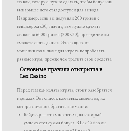
ставок, которую нужно сделать, чтобы бонус или
выигрыш с него стал доступен для вывода.
Например, если вы получили 200 гривен с
вейджером x30, значит, вам нужно сделать
ставок на 6000 гривен (200×30), прежде чем вы
сможете снять деньги. Это защита от
мошенников и шанс для игрока попробовать
разные игры, прежде чем тратить свои средства.
Основные правила отыгрыша в
Lex Casino
Перед тем как начать играть, стоит разобраться
в деталях. Вот список ключевых моментов, на
которые нужно обратить внимание:
Вейджер — это множитель, на который
умножается сумма бонуса. В Lex Casino он
может быть разным: от x25 до x40.