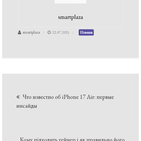
smartplaza
smartplaza
22.07.2025
Новини
Навігація
Что известно об iPhone 17 Air: первые
записів
инсайды
Кому підходить гейнер і як правильно його